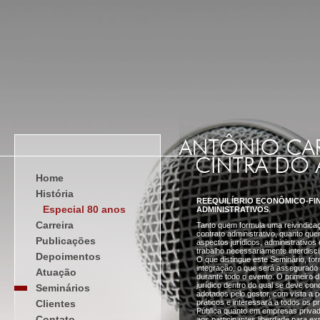
Home
História
REEQUILÍBRIO ECONÔMICO-F
Especial 80 anos
ADMINISTRATIVOS
.
Carreira
Tanto quem formula uma reivindicaç
contrato administrativo, quanto qu
Publicações
aspectos jurídicos, administrativo
trabalho necessariamente interdiscip
Depoimentos
O que distingue este Seminário, to
integração, o que será assegurado 
Atuação
durante todo o evento. O primeiro d
jurídico dentro do qual se deve co
Seminários
adotados pelo gestor, com vista a p
Clientes
práticos e interessará a todos os p
Pública quanto em empresas privad
Contato
aos participantes liberdade para e